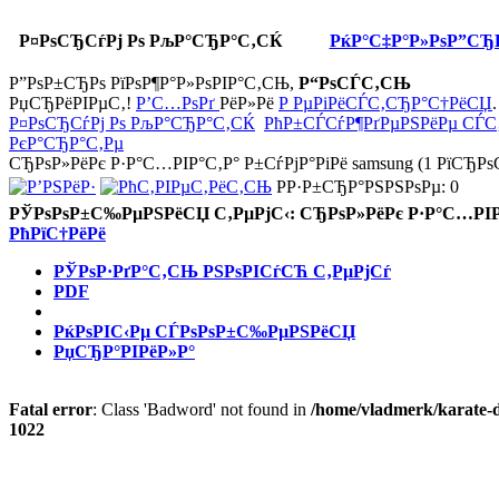
Р¤РѕСЂСѓРј Рѕ РљР°СЂР°С‚СЌ
РќР°С‡Р°Р»Рѕ
Р”СЂР
Р”РѕР±СЂРѕ РїРѕР¶Р°Р»РѕРІР°С‚СЊ,
Р“РѕСЃС‚СЊ
РџСЂРёРІРµС‚!
Р’С…РѕРґ
РёР»Рё
Р РµРіРёСЃС‚СЂР°С†РёСЏ
Р¤РѕСЂСѓРј Рѕ РљР°СЂР°С‚СЌ
РћР±СЃСѓР¶РґРµРЅРёРµ СЃС
РєР°СЂР°С‚Рµ
СЂРѕР»РёРє Р·Р°С…РІР°С‚Р° Р±СѓРјР°РіРё samsung (1 РїСЂР
РР·Р±СЂР°РЅРЅРѕРµ: 0
РЎРѕРѕР±С‰РµРЅРёСЏ С‚РµРјС‹:
СЂРѕР»РёРє Р·Р°С…РІР°
РћРїС†РёРё
РЎРѕР·РґР°С‚СЊ РЅРѕРІСѓСЋ С‚РµРјСѓ
PDF
РќРѕРІС‹Рµ СЃРѕРѕР±С‰РµРЅРёСЏ
РџСЂР°РІРёР»Р°
Fatal error
: Class 'Badword' not found in
/home/vladmerk/karate-
1022